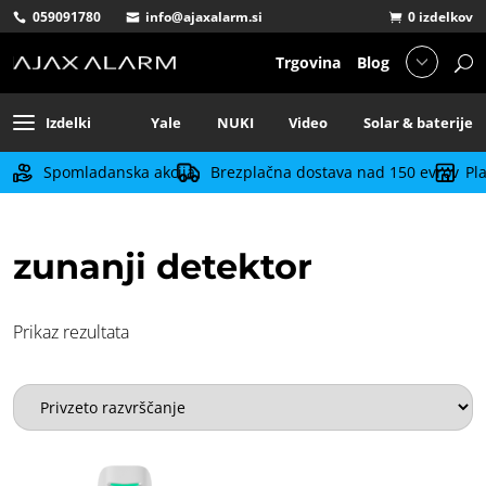
059091780
info@ajaxalarm.si
0 izdelkov
Trgovina
Blog
Izdelki
Yale
NUKI
Video
Solar & baterije
Spomladanska akcija
Brezplačna dostava nad 150 evrov
Pl
zunanji detektor
Prikaz rezultata