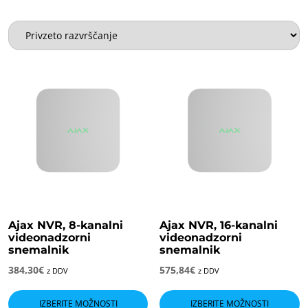
Ajax NVR, 8-kanalni
Ajax NVR, 16-kanalni
videonadzorni
videonadzorni
snemalnik
snemalnik
384,30
€
575,84
€
z DDV
z DDV
Ta
T
izdelek
i
IZBERITE MOŽNOSTI
IZBERITE MOŽNOSTI