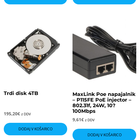
ima
i
več
v
različic.
ra
Možnosti
M
lahko
l
izberete
i
na
n
strani
s
izdelka
i
Trdi disk 4TB
MaxLink Poe napajalnik
– P115FE PoE injector –
802.31f, 24W, 10?
100Mbps
195,20
€
z DDV
9,61
€
z DDV
DODAJ V KOŠARICO
DODAJ V KOŠARICO