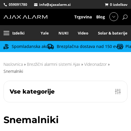
059091780
info@ajaxalarm.si
0 izdelkov
Trgovina
Blog
Izdelki
Yale
NUKI
Video
Solar & baterije
Spomladanska akcija
Brezplačna dostava nad 150 evrov
Pl
Naslovnica
»
Brezžični alarmni sistemi Ajax
»
Videonadzor
»
Snemalniki
Vse kategorije
Snemalniki