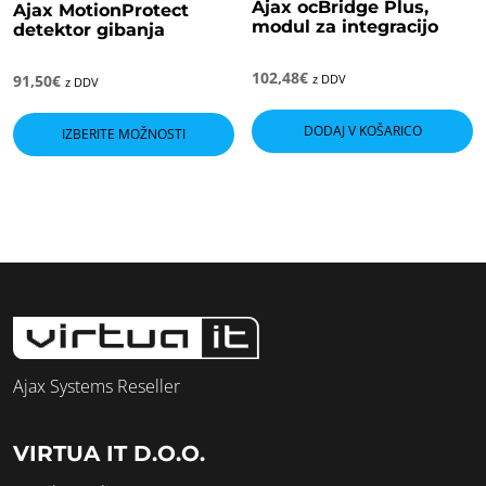
Ajax ocBridge Plus,
Ajax MotionProtect
modul za integracijo
detektor gibanja
102,48
€
91,50
€
z DDV
z DDV
Ta
izdelek
DODAJ V KOŠARICO
IZBERITE MOŽNOSTI
ima
več
različic.
Možnosti
lahko
izberete
na
strani
izdelka
Ajax Systems Reseller
VIRTUA IT D.O.O.