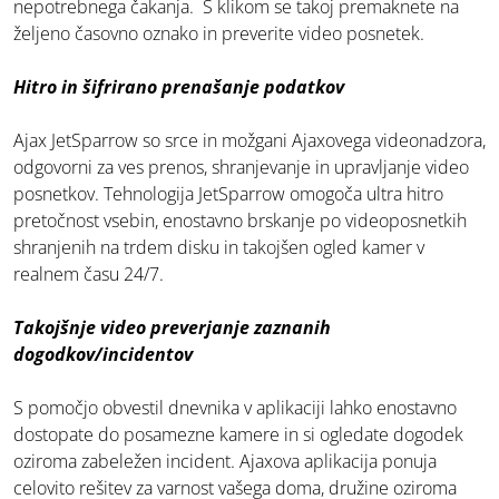
nepotrebnega čakanja. S klikom se takoj premaknete na
željeno časovno oznako in preverite video posnetek.
Hitro in šifrirano prenašanje podatkov
Ajax JetSparrow so srce in možgani Ajaxovega videonadzora,
odgovorni za ves prenos, shranjevanje in upravljanje video
posnetkov. Tehnologija JetSparrow omogoča ultra hitro
pretočnost vsebin, enostavno brskanje po videoposnetkih
shranjenih na trdem disku in takojšen ogled kamer v
realnem času 24/7.
Takojšnje video preverjanje zaznanih
dogodkov/incidentov
S pomočjo obvestil dnevnika v aplikaciji lahko enostavno
dostopate do posamezne kamere in si ogledate dogodek
oziroma zabeležen incident. Ajaxova aplikacija ponuja
celovito rešitev za varnost vašega doma, družine oziroma