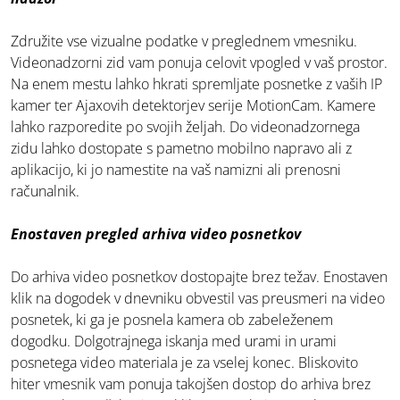
Združite vse vizualne podatke v preglednem vmesniku.
Videonadzorni zid vam ponuja celovit vpogled v vaš prostor.
Na enem mestu lahko hkrati spremljate posnetke z vaših IP
kamer ter Ajaxovih detektorjev serije MotionCam. Kamere
lahko razporedite po svojih željah. Do videonadzornega
zidu lahko dostopate s pametno mobilno napravo ali z
aplikacijo, ki jo namestite na vaš namizni ali prenosni
računalnik.
Enostaven pregled arhiva video posnetkov
Do arhiva video posnetkov dostopajte brez težav. Enostaven
klik na dogodek v dnevniku obvestil vas preusmeri na video
posnetek, ki ga je posnela kamera ob zabeleženem
dogodku. Dolgotrajnega iskanja med urami in urami
posnetega video materiala je za vselej konec. Bliskovito
hiter vmesnik vam ponuja takojšen dostop do arhiva brez