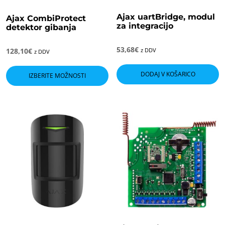
Ajax uartBridge, modul
Ajax CombiProtect
za integracijo
detektor gibanja
53,68
€
128,10
€
z DDV
z DDV
Ta
izdelek
DODAJ V KOŠARICO
IZBERITE MOŽNOSTI
ima
več
različic.
Možnosti
lahko
izberete
na
strani
izdelka