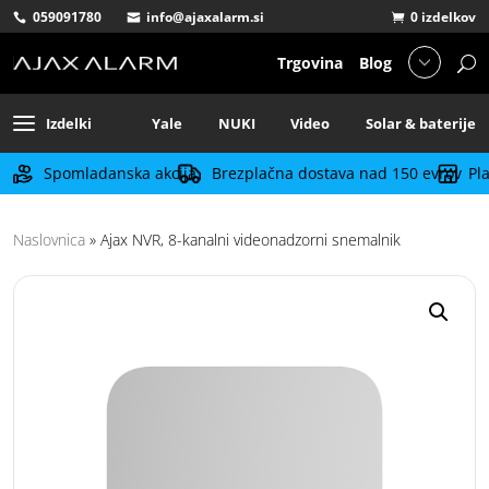
059091780
info@ajaxalarm.si
0 izdelkov
Trgovina
Blog
Izdelki
Yale
NUKI
Video
Solar & baterije
Spomladanska akcija
Brezplačna dostava nad 150 evrov
Pl
Naslovnica
»
Ajax NVR, 8-kanalni videonadzorni snemalnik