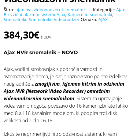
Šifra:
ajax-nvr-videonadzorni-snemalnik
Kategorije:
Ajax
,
Brezžični alarmni sistemi Ajax
,
Kamere in snemalniki
,
Snemalniki
,
Snemalniki
,
Videonadzor
Oznaka:
AJAX
384,30
€
z DDV
Ajax NVR snemalnik – NOVO
Ajax, vodilni strokovnjak s področja varnosti in
avtomatizacije doma, je svojo raznovrstno paleto izdelkov
nadgradil še z
zmogljivim, izjemno hitrim in odzivnim
Ajax NVR (Network Video Recorder) omrežnim
videonadzornim snemalnikom
. Sistem za upravljanje
videa vam omogoča povezavo do 16 kamer, izbirate lahko
med 8 ali 16 kanalnim modelom, ki podpira trdi disk
velikosti od 1 do 16 TB.
Izkusite neprimerljivo hitro odzivnost sistema, ki vam