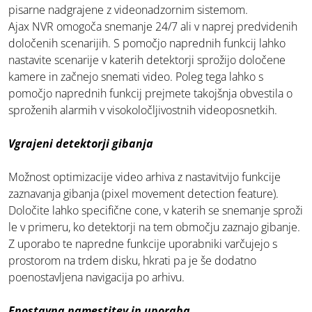
pisarne nadgrajene z videonadzornim sistemom.
Ajax NVR omogoča snemanje 24/7 ali v naprej predvidenih
določenih scenarijih. S pomočjo naprednih funkcij lahko
nastavite scenarije v katerih detektorji sprožijo določene
kamere in začnejo snemati video. Poleg tega lahko s
pomočjo naprednih funkcij prejmete takojšnja obvestila o
sproženih alarmih v visokoločljivostnih videoposnetkih.
Vgrajeni detektorji gibanja
Možnost optimizacije video arhiva z nastavitvijo funkcije
zaznavanja gibanja (pixel movement detection feature).
Določite lahko specifične cone, v katerih se snemanje sproži
le v primeru, ko detektorji na tem območju zaznajo gibanje.
Z uporabo te napredne funkcije uporabniki varčujejo s
prostorom na trdem disku, hkrati pa je še dodatno
poenostavljena navigacija po arhivu.
Enostavna namestitev in uporaba