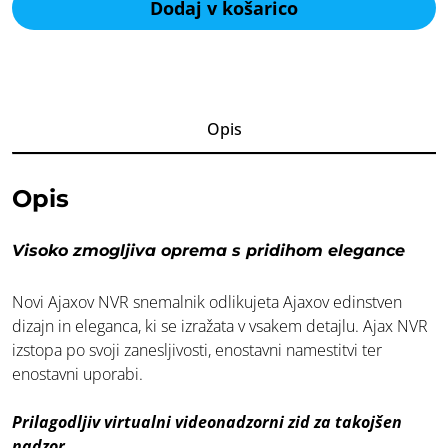
Dodaj v košarico
videonadzorni
snemalnik
količina
Opis
Opis
Visoko zmogljiva oprema s pridihom elegance
Novi Ajaxov NVR snemalnik odlikujeta Ajaxov edinstven
dizajn in eleganca, ki se izražata v vsakem detajlu. Ajax NVR
izstopa po svoji zanesljivosti, enostavni namestitvi ter
enostavni uporabi.
Prilagodljiv virtualni videonadzorni zid za takojšen
nadzor