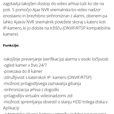
zagotavlja takojšen dostop do video arhiva tudi ko ste na
poti. S pomočjo Ajax NVR snemalnika bo video nadzor
enostavno in brezhibno sinhroniziran z alarmi, obenem pa
lahko Ajaxov NVR snemalnik povežete skoraj s katero koli
IP-kamero, ki jo dobite na tržišču (ONVIF/RTSP kompatibilne
kamere).
Funkcije:
-takojšnje preverjanje (verifikacija) alarma v visoki ločljivosti
-ogled kamer v živo 24/7
-povezava do 8 kamer
-združljivost s katerokoli IP- kamero (ONVIF/RTSP)
-možnost prilagodljivega zaznavanja gibanja
-sinhronizacija arhiva z dogodki
-prilagodljiv virtualni videonadzorni zid
-možnost spremljanja obvestil o stanju HDD trdega diska v
Aplikaciji