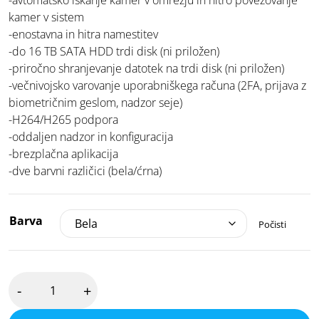
-avtomatsko iskanje kamer v omrežju in hitro povezovanje
kamer v sistem
-enostavna in hitra namestitev
-do 16 TB SATA HDD trdi disk (ni priložen)
-priročno shranjevanje datotek na trdi disk (ni priložen)
-večnivojsko varovanje uporabniškega računa (2FA, prijava z
biometričnim geslom, nadzor seje)
-H264/H265 podpora
-oddaljen nadzor in konfiguracija
-brezplačna aplikacija
-dve barvni različici (bela/ćrna)
Barva
Počisti
Ajax
-
+
NVR,
8-
kanalni