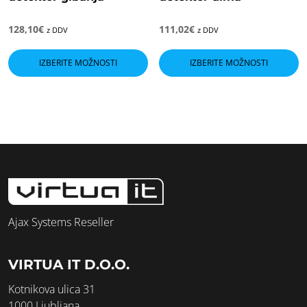
128,10
€
111,02
€
z DDV
z DDV
Ta
T
izdelek
i
IZBERITE MOŽNOSTI
IZBERITE MOŽNOSTI
ima
i
več
v
različic.
ra
Možnosti
M
lahko
l
izberete
i
na
n
strani
s
izdelka
i
Ajax Systems Reseller
VIRTUA IT D.O.O.
Kotnikova ulica 31
1000 Ljubljana