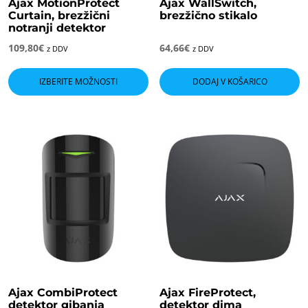
Ajax MotionProtect
Ajax WallSwitch,
Curtain, brezžični
brezžično stikalo
notranji detektor
109,80
€
64,66
€
z DDV
z DDV
Ta
izdelek
IZBERITE MOŽNOSTI
DODAJ V KOŠARICO
ima
več
različic.
Možnosti
lahko
izberete
na
strani
izdelka
Ajax CombiProtect
Ajax FireProtect,
detektor gibanja
detektor dima