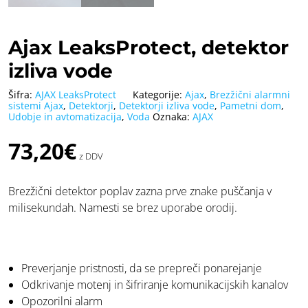
Ajax LeaksProtect, detektor
izliva vode
Šifra:
AJAX LeaksProtect
Kategorije:
Ajax
,
Brezžični alarmni
sistemi Ajax
,
Detektorji
,
Detektorji izliva vode
,
Pametni dom
,
Udobje in avtomatizacija
,
Voda
Oznaka:
AJAX
73,20
€
z DDV
Brezžični detektor poplav zazna prve znake puščanja v
milisekundah. Namesti se brez uporabe orodij.
Preverjanje pristnosti, da se prepreči ponarejanje
Odkrivanje motenj in šifriranje komunikacijskih kanalov
Opozorilni alarm