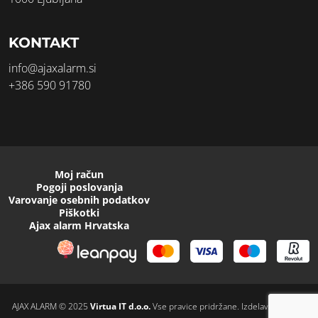
KONTAKT
info@ajaxalarm.si
+386 590 91780
Moj račun
Pogoji poslovanja
Varovanje osebnih podatkov
Piškotki
Ajax alarm Hrvatska
AJAX ALARM © 2025
Virtua IT d.o.o.
Vse pravice pridržane. Izdelava spletnih