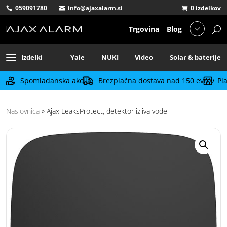
059091780
info@ajaxalarm.si
0 izdelkov
Trgovina
Blog
Izdelki
Yale
NUKI
Video
Solar & baterije
Spomladanska akcija
Brezplačna dostava nad 150 evrov
Pl
Naslovnica
»
Ajax LeaksProtect, detektor izliva vode