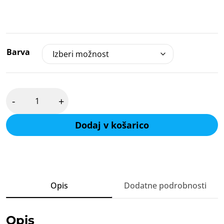
Barva
Ajax
-
+
LeaksProtect,
detektor
izliva
Dodaj v košarico
vode
količina
Opis
Dodatne podrobnosti
Opis