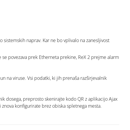
 sistemskih naprav. Kar ne bo vplivalo na zanesljivost
 Če se povezava prek Etherneta prekine, ReX 2 prejme alarm
 na viruse. Vsi podatki, ki jih prenaša razširjevalnik
nik dosega, preprosto skenirajte kodo QR z aplikacijo Ajax
li znova konfigurirate brez obiska spletnega mesta.