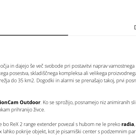
očja in dajejo še več svobode pri postavitvi naprav varnostnega s
likega posestva, skladiščnega kompleksa ali velikega proizvodnega
mrežja do 35 km2. Dogodki in alarmi se prenašajo takoj, prvi posn
otionCam Outdoor
. Ko se sprožijo, posnamejo niz animiranih sli
nkam prihranijo živce.
se bo ReX 2 range extender povezal s hubom ne le preko
radia
lahko pokrije objekt, kot je pisarniški center s podzemnim park