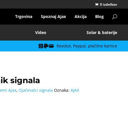
0 izdelkov
Trgovina
Spoznaj Ajax
Akcija
Blog
Video
Solar & baterije
Revolut, Paypal, plačilne kartice
ik signala
temi Ajax
,
Ojačevalci signala
Oznaka:
AJAX