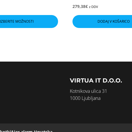
279,38
€
z DDV
Ta
izdelek
IZBERITE MOŽNOSTI
DODAJ V KOŠARICO
ima
več
različic.
Možnosti
lahko
izberete
na
strani
izdelka
VIRTUA IT D.O.O.
Kotnikova ulica 31
1000 Ljubljana
škotki
Ajax alarm Hrvatska