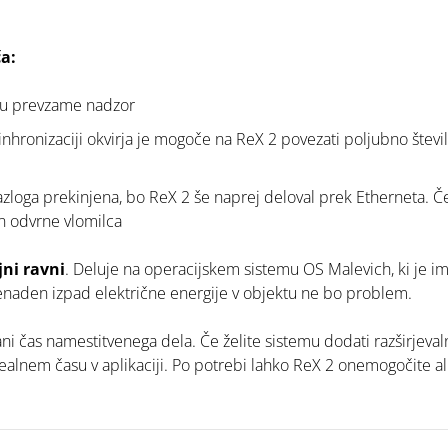
a:
su prevzame nadzor
hronizaciji okvirja je mogoče na ReX 2 povezati poljubno število
razloga prekinjena, bo ReX 2 še naprej deloval prek Etherneta.
in odvrne vlomilca
jni ravni
. Deluje na operacijskem sistemu OS Malevich, ki je imun
i nenaden izpad električne energije v objektu ne bo problem.
i čas namestitvenega dela. Če želite sistemu dodati razširjeval
 realnem času v aplikaciji. Po potrebi lahko ReX 2 onemogočite a