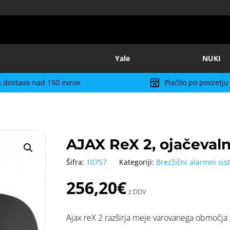
Yale
NUKI
 dostava nad 150 evrov
Plačilo po povzetju
AJAX ReX 2, ojačevaln
Šifra:
10757
Kategoriji:
Brezžični alarmni sis
256,20
€
z DDV
Ajax reX 2 razširja meje varovanega območja