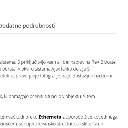
Dodatne podrobnosti
istema. S priključitvijo vseh ali del naprav na ReX 2 boste
 obrata. V okviru sistema Ajax lahko deluje 5
etek za preverjanje fotografije pa je dostavljen nadzorni
k, ki pomagajo oceniti situacijo v objektu. S tem
, temveč tudi preko
Etherneta
z uporabo žice kot edinega
iriščem, sekcijsko kovinsko strukturo ali skladiščen