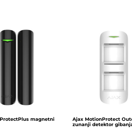
rProtectPlus magnetni
Ajax MotionProtect Out
zunanji detektor gibanj