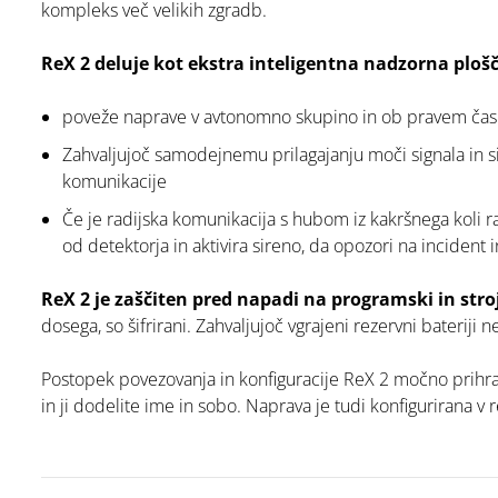
kompleks več velikih zgradb.
ReX 2 deluje kot ekstra inteligentna nadzorna plošč
poveže naprave v avtonomno skupino in ob pravem ča
Zahvaljujoč samodejnemu prilagajanju moči signala in sin
komunikacije
Če je radijska komunikacija s hubom iz kakršnega koli 
od detektorja in aktivira sireno, da opozori na incident 
ReX 2 je zaščiten pred napadi na programski in stro
dosega, so šifrirani. Zahvaljujoč vgrajeni rezervni baterij
Postopek povezovanja in konfiguracije ReX 2 močno prihran
in ji dodelite ime in sobo. Naprava je tudi konfigurirana v