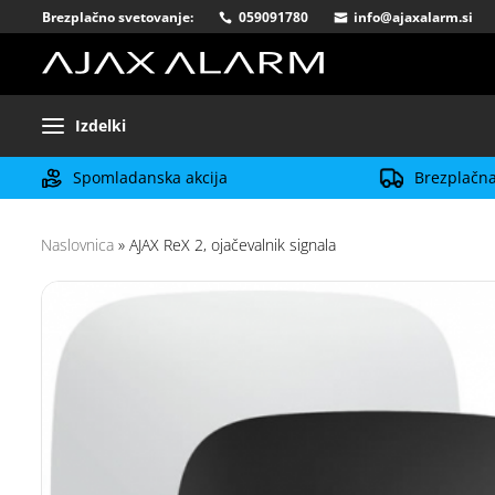
Brezplačno svetovanje:
059091780
info@ajaxalarm.si
Izdelki
Spomladanska akcija
Brezplačna
Naslovnica
»
AJAX ReX 2, ojačevalnik signala