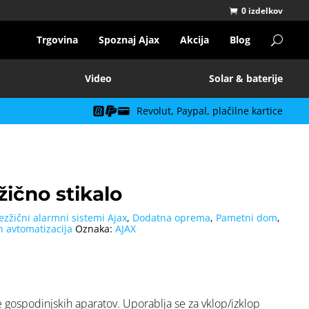
0 izdelkov
Trgovina
Spoznaj Ajax
Akcija
Blog
Video
Solar & baterije
Revolut, Paypal, plačilne kartice
žično stikalo
ezžični alarmni sistemi Ajax
,
Dodatna oprema
,
Pametni dom
,
n avtomatizacija
Oznaka:
AJAX
 gospodinjskih aparatov. Uporablja se za vklop/izklop