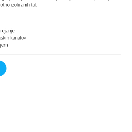
otno izoliranih tal.
arejanje
jskih kanalov
njem