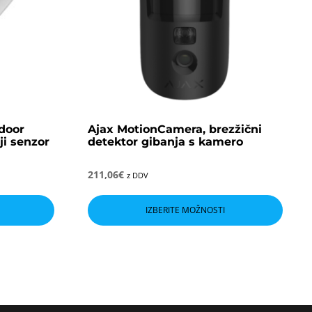
door
Ajax MotionCamera, brezžični
ji senzor
detektor gibanja s kamero
211,06
€
z DDV
Ta
izdel
IZBERITE MOŽNOSTI
ima
več
različ
Možn
lahko
izber
na
stran