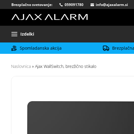
Brezplačno svetovanje:
059091780
info@ajaxalarm.si
Izdelki
Spomladanska akcija
Brezplačna
Naslovnica
»
Ajax WallSwitch, brezžično stikalo