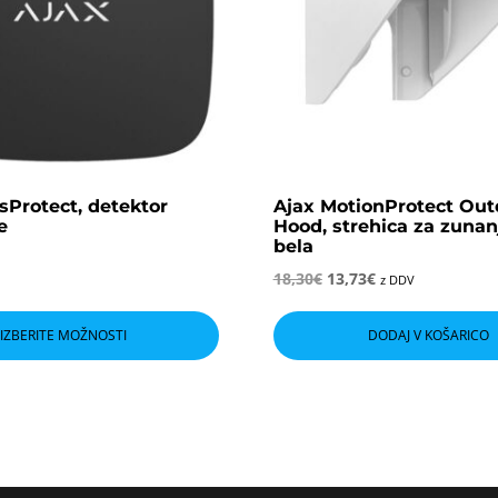
sProtect, detektor
Ajax MotionProtect Out
e
Hood, strehica za zunan
bela
Izvirna
Trenutna
18,30
€
13,73
€
z DDV
cena
cena
Ta
je
je:
izdelek
bila:
13,73€.
IZBERITE MOŽNOSTI
DODAJ V KOŠARICO
18,30€.
ima
več
različic.
Možnosti
lahko
izberete
na
strani