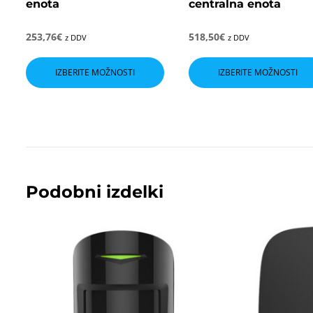
enota
centralna enota
253,76
€
518,50
€
z DDV
z DDV
Ta
izdelek
IZBERITE MOŽNOSTI
IZBERITE MOŽNOSTI
ima
več
različic.
Možnosti
lahko
izberete
na
strani
izdelka
Podobni izdelki