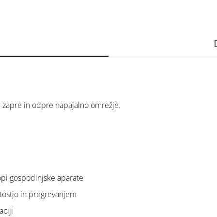
ki zapre in odpre napajalno omrežje.
lopi gospodinjske aparate
ostjo in pregrevanjem
ciji