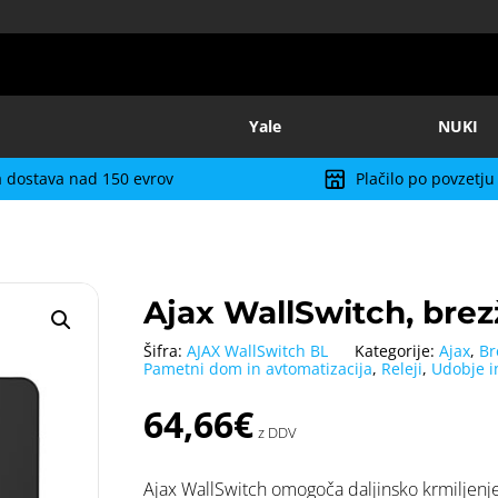
Yale
NUKI
 dostava nad 150 evrov
Plačilo po povzetju
Ajax WallSwitch, brez
Šifra:
AJAX WallSwitch BL
Kategorije:
Ajax
,
Br
Pametni dom in avtomatizacija
,
Releji
,
Udobje i
64,66
€
z DDV
Ajax WallSwitch omogoča daljinsko krmiljenje