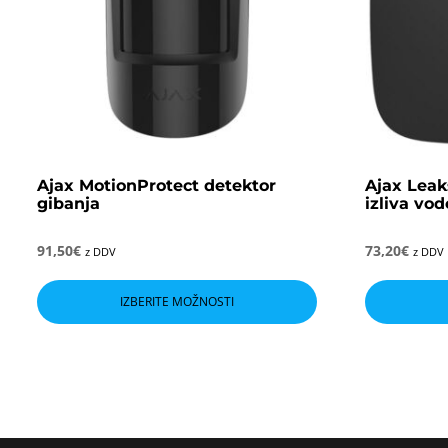
Ajax MotionProtect detektor
Ajax Leak
gibanja
izliva vod
91,50
€
73,20
€
z DDV
z DDV
Ta
izdelek
IZBERITE MOŽNOSTI
ima
več
različic.
Možnosti
lahko
izberete
na
strani