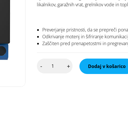
likalnikov, garažnih vrat, grelnikov vode in topl
Preverjanje pristnosti, da se prepreči pon
Odkrivanje motenj in šifriranje komunikaci
Zaščiten pred prenapetostmi in pregreva
Ajax
-
+
WallSwitch,
Dodaj v košarico
brezžično
stikalo
količina