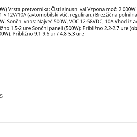
00W) Vrsta pretvornika: Čisti sinusni val Vzpona moč: 2.000W
1 × 12V/10A (avtomobilski vtič, reguliran.) Brezžična polniln
0W. Sončni vnos: Največ 500W, VOC 12-58VDC, 10A Vhod iz avt
ližno 1.5-2 ure Sončni paneli (500W): Približno 2.2-2.7 ure (ob 
W): Približno 9.1-9.6 ur / 4.8-5.3 ure
65