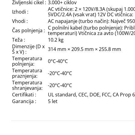
Življenski cikel :
3.000+ ciklov
AC vtičnice: 2 × 120V/8.3A (skupaj 1.0
Izhodi :
5VDC/2.4A (vsak vrat) 12V DC vtičnica: 
Vhodi :
AC napajanje (turbo način): Največ 95
C polnilni kabel (turbo polnjenje): Prib
Čas polnjenja :
temperaturi) Vtičnica za avto (100W/200
Teža :
10.2 kg
Dimenzije (D x
314 mm × 209.5 mm × 255.8 mm
Š x V) :
Temperatura
0°C-40°C
polnjenja:
Temperatura
-20°C-40°C
praznjenja:
Temperatura
-20°C-40°C
shranjevanja:
Certifikati :
UL standard, CEC, DOE, FCC, CA Prop 
Garancija :
5 let