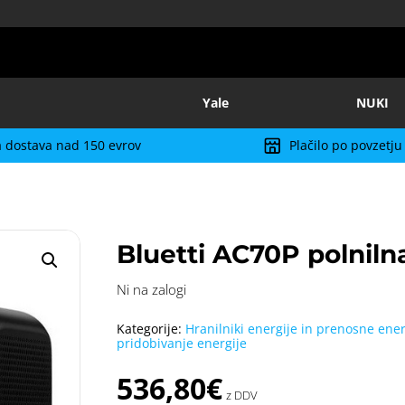
Yale
NUKI
 dostava nad 150 evrov
Plačilo po povzetju
Bluetti AC70P polnil
Ni na zalogi
Kategorije:
Hranilniki energije in prenosne ener
pridobivanje energije
536,80
€
z DDV