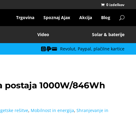
0 izdelkov
Trgovina
Spoznaj Ajax
Akcija
Blog
Video
Solar & baterije
Revolut, Paypal, plačilne kartice
na postaja 1000W/846Wh
getske rešitve
,
Mobilnost in energija
,
Shranjevanje in