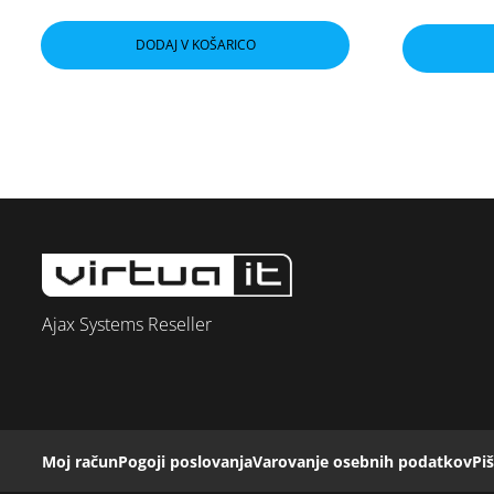
DODAJ V KOŠARICO
Ajax Systems Reseller
Moj račun
Pogoji poslovanja
Varovanje osebnih podatkov
Pi