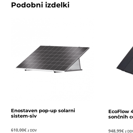
Podobni izdelki
Enostaven pop-up solarni
EcoFlow 
sistem-siv
sončnih c
610,00
€
z DDV
948,99
€
z DD