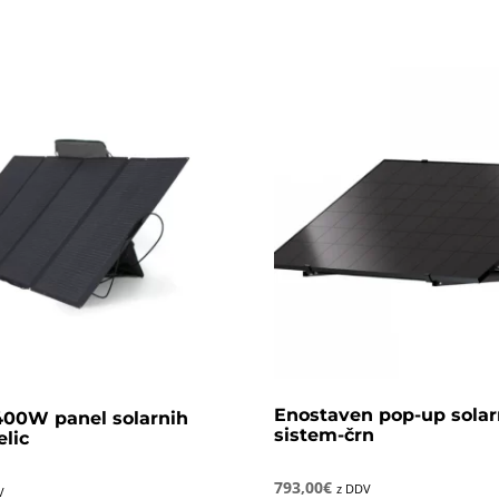
Enostaven pop-up solar
400W panel solarnih
sistem-črn
elic
793,00
€
z DDV
V