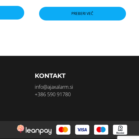
PREBERI VEČ
KONTAKT
info@ajaxalarm.si
+386 590 91780