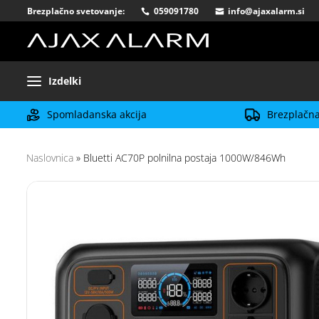
Brezplačno svetovanje:
059091780
info@ajaxalarm.si
Izdelki
Spomladanska akcija
Brezplačna
Naslovnica
»
Bluetti AC70P polnilna postaja 1000W/846Wh