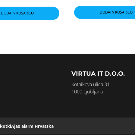
DODAJ V KOŠARICO
DODAJ V KOŠARICO
VIRTUA IT D.O.O.
Kotnikova ulica 31
1000 Ljubljana
škotki
Ajax alarm Hrvatska