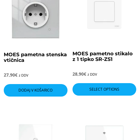
MOES pametno stikalo
MOES pametna stenska
z 1 tipko SR-ZS1
vtičnica
28,90
€
27,90
€
z DDV
z DDV
SELECT OPTIONS
DODAJ V KOŠARICO