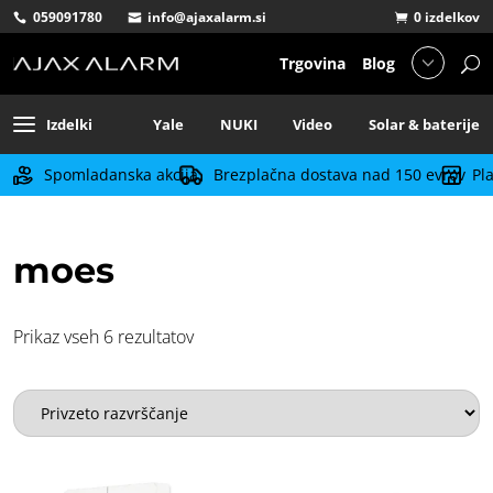
059091780
info@ajaxalarm.si
0 izdelkov
Trgovina
Blog
Izdelki
Yale
NUKI
Video
Solar & baterije
Spomladanska akcija
Brezplačna dostava nad 150 evrov
Pl
moes
Prikaz vseh 6 rezultatov