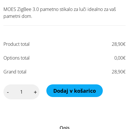
MOES ZigBee 3.0 pametno stikalo za luči idealno za vaš
pametni dom.
Product total
28,90
€
Options total
0,00
€
Grand total
28,90
€
MOES
Dodaj v košarico
-
+
pametno
stikalo
z
1
tipko
SR-
ZS1
Opis
količina