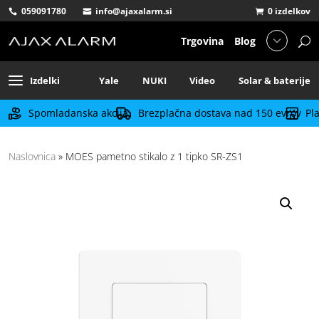
059091780
info@ajaxalarm.si
0 izdelkov
Trgovina
Blog
Izdelki
Yale
NUKI
Video
Solar & baterije
Spomladanska akcija
Brezplačna dostava nad 150 evrov
Pl
Naslovnica
»
MOES pametno stikalo z 1 tipko SR-ZS1