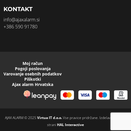
KONTAKT
info@ajaxalarm.si
+386 590 91780
Moj račun
Pogoji poslovanja
Varovanje osebnih podatkov
Piškotki
Ajax alarm Hrvatska
AJAX ALARM © 2025
Virtua IT d.o.o.
Vse pravice pridržane. Izdelava spletnih
strani
HAL Interactive