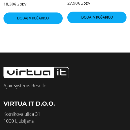
27,90
€
18,30
€
z DDV
z DDV
DODAJ V KOŠARICO
DODAJ V KOŠARICO
Ajax Systems Reseller
VIRTUA IT D.O.O.
Kotnikova ulica 31
1000 Ljubljana