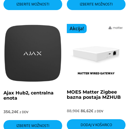
izdelek
i
IZBERITE MOŽNOSTI
IZBERITE MOŽNOSTI
ima
i
več
v
različic.
ra
Možnosti
M
Akcija!
lahko
l
izberete
i
na
n
strani
s
izdelka
i
MOES Matter Zigbee
Ajax Hub2, centralna
bazna postaja MZHUB
enota
Izvirna
Trenutna
88,90
€
86,62
€
356,24
€
z DDV
z DDV
cena
cena
Ta
je
je:
bila:
86,62€.
izdelek
DODAJ V KOŠARICO
IZBERITE MOŽNOSTI
88,90€.