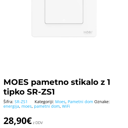
MOES pametno stikalo z 1
tipko SR-ZS1
Šifra:
SR-ZS1
Kategoriji:
Moes
,
Pametni dom
Oznake:
energija
,
moes
,
pametni dom
,
WiFi
28,90
€
z DDV