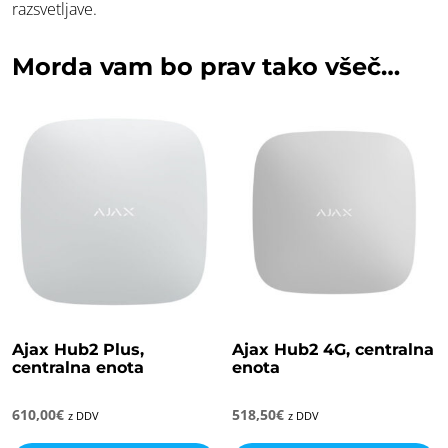
razsvetljave.
Morda vam bo prav tako všeč…
Ajax Hub2 Plus,
Ajax Hub2 4G, centralna
centralna enota
enota
610,00
€
518,50
€
z DDV
z DDV
Ta
T