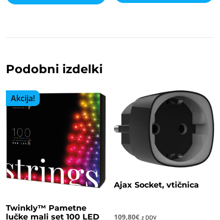
ima
več
različic.
Možnosti
lahko
izberete
na
strani
Podobni izdelki
izdelka
Akcija!
Ajax Socket, vtičnica
Twinkly™ Pametne
lučke mali set 100 LED
109,80
€
z DDV