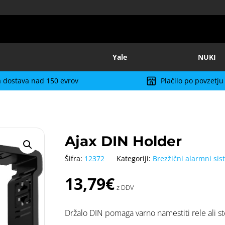
Yale
NUKI
 dostava nad 150 evrov
Plačilo po povzetju
Ajax DIN Holder
Šifra:
12372
Kategoriji:
Brezžični alarmni sis
13,79
€
z DDV
Držalo DIN pomaga varno namestiti rele ali st