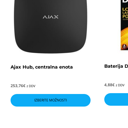
Baterija 
Ajax Hub, centralna enota
4,88
€
253,76
€
z DDV
z DDV
Ta
izdelek
IZBERITE MOŽNOSTI
ima
več
različic.
Možnosti
lahko