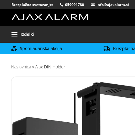
Brezplačno svetovanje:
059091780
info@ajaxalarm.si
Izdelki
Spomladanska akcija
Brezplačna
Naslovnica
»
Ajax DIN Holder