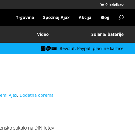
0 izdelkov
Trgovina
Spoznaj Ajax
Akcija
Blog
Video
Solar & baterije
Revolut, Paypal, plačilne kartice
temi Ajax
,
Dodatna oprema
ensko stikalo na DIN letev