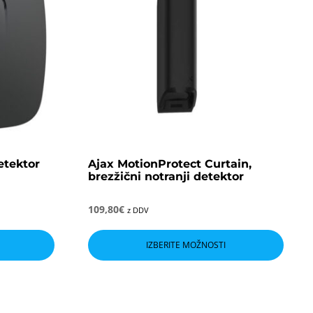
etektor
Ajax MotionProtect Curtain,
brezžični notranji detektor
109,80
€
z DDV
Ta
Ta
izdelek
izdel
IZBERITE MOŽNOSTI
ima
ima
več
več
različic.
različ
Možnosti
Možn
lahko
lahko