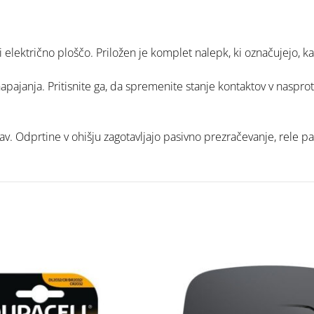
električno ploščo. Priložen je komplet nalepk, ki označujejo, kat
pajanja. Pritisnite ga, da spremenite stanje kontaktov v nasprot
v. Odprtine v ohišju zagotavljajo pasivno prezračevanje, rele p