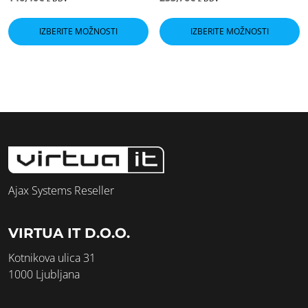
Ta
T
izdelek
i
IZBERITE MOŽNOSTI
IZBERITE MOŽNOSTI
ima
i
več
v
različic.
ra
Možnosti
M
lahko
l
izberete
i
na
n
strani
s
izdelka
i
Ajax Systems Reseller
VIRTUA IT D.O.O.
Kotnikova ulica 31
1000 Ljubljana