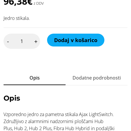
96,38
€
z DDV
Jedro stikala.
Ajax
Dodaj v košarico
-
+
LightCore
(Vzporedno)
količina
Opis
Dodatne podrobnosti
Opis
Vzporedno jedro za pametna stikala Ajax LightSwitch.
Združljivo z alarmnimi nadzornimi ploščami Hub
Plus, Hub 2, Hub 2 Plus, Fibra Hub Hybrid in podaljški