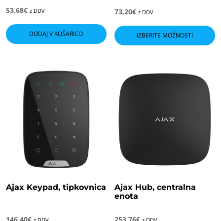
53,68
€
z DDV
73,20
€
z DDV
T
i
DODAJ V KOŠARICO
IZBERITE MOŽNOSTI
i
v
ra
M
l
i
n
s
i
Ajax Keypad, tipkovnica
Ajax Hub, centralna
enota
146,40
€
253,76
€
z DDV
z DDV