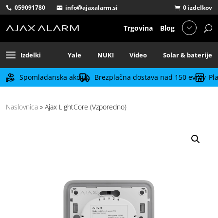
059091780
info@ajaxalarm.si
0 izdelkov
Trgovina
Blog
Izdelki
Yale
NUKI
Video
Solar & baterije
Spomladanska akcija
Brezplačna dostava nad 150 evrov
Pl
Naslovnica
»
Ajax LightCore (Vzporedno)