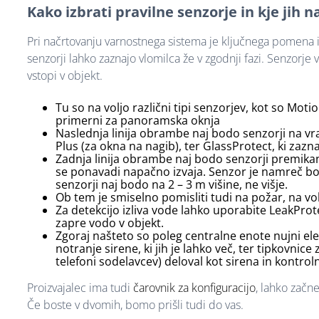
Kako izbrati pravilne senzorje in kje jih n
Pri načrtovanju varnostnega sistema je ključnega pomena iz
senzorji lahko zaznajo vlomilca že v zgodnji fazi. Senzorje 
vstopi v objekt.
Tu so na voljo različni tipi senzorjev, kot so Mot
primerni za panoramska oknja
Naslednja linija obrambe naj bodo senzorji na v
Plus (za okna na nagib), ter GlassProtect, ki zazna
Zadnja linija obrambe naj bodo senzorji premikanja
se ponavadi napačno izvaja. Senzor je namreč bolj 
senzorji naj bodo na 2 – 3 m višine, ne višje.
Ob tem je smiselno pomisliti tudi na požar, na vol
Za detekcijo izliva vode lahko uporabite LeakProt
zapre vodo v objekt.
Zgoraj našteto so poleg centralne enote nujni ele
notranje sirene, ki jih je lahko več, ter tipkovnice 
telefoni sodelavcev) deloval kot sirena in kontroln
Proizvajalec ima tudi
čarovnik za konfiguracijo
, lahko začn
Če boste v dvomih, bomo prišli tudi do vas.