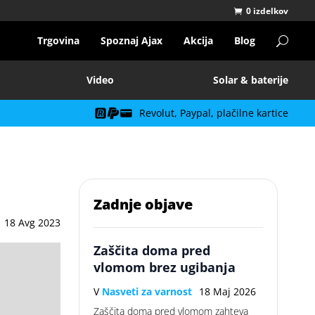
0 izdelkov
Trgovina
Spoznaj Ajax
Akcija
Blog
Video
Solar & baterije
Revolut, Paypal, plačilne kartice
Zadnje objave
18 Avg 2023
Zaščita doma pred
vlomom brez ugibanja
V
Nasveti za varnost
18 Maj 2026
Zaščita doma pred vlomom zahteva