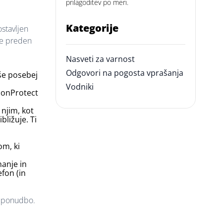
prilagoditev po meri.
Kategorije
ostavljen
 še preden
Nasveti za varnost
Odgovori na pogosta vprašanja
 še posebej
Vodniki
ionProtect
 njim, kot
bližuje. Ti
om, ki
nanje in
efon (in
li ponudbo.