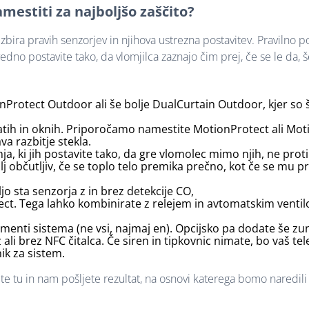
amestiti za najboljšo zaščito?
bira pravih senzorjev in njihova ustrezna postavitev. Pravilno p
vedno postavite tako, da vlomjilca zaznajo čim prej, če se le da,
ionProtect Outdoor ali še bolje
DualCurtain Outdoor
, kjer so
ratih in oknih. Priporočamo namestite MotionProtect ali Mot
va razbitje stekla.
, ki jih postavite tako, da gre vlomolec mimo njih, ne proti
občutljiv, če se toplo telo premika prečno, kot če se mu pri
jo sta senzorja z in brez detekcije CO,
ect. Tega lahko kombinirate z relejem in avtomatskim ventil
menti sistema (ne vsi, najmaj en). Opcijsko pa dodate še zu
z ali brez NFC čitalca. Če siren in tipkovnic nimate, bo vaš tel
ik za sistem.
ete tu in nam pošljete rezultat, na osnovi katerega bomo naredi