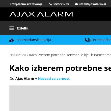
Brezplačno svetovanje:
059091780
info@ajaxalarm.si
Izdelki
Spomladanska akcija
Brezplačna
Naslovnica
»
Kako izberem potrebne senzorje in kje jih namestim?
Kako izberem potrebne se
Od
Ajax Alarm
v
Nasveti za varnost