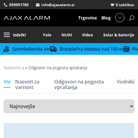
059091780
info@ajaxalarm.si
0 izdelkov
Trgovina
Blog
Izdelki
Yale
NUKI
Video
Solar & baterije
Spomladanska akcija
Brezplačna dostava nad 150 evrov
Pl
Naslovnica
»
Odgovori na pogosta vprašanja
Vsi
Nasveti za
Odgovori na pogosta
Vodniki
varnost
vprašanja