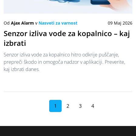
Od
Ajax Alarm
v
Nasveti za varnost
09 Maj 2026
Senzor izliva vode za kopalnico – kaj
izbrati
Senzor izliva vode za kopalnico hitro odkrije puščanje,
prepreči škodo in omogoča nadzor v aplikaciji. Preverite,
kaj izbrati danes.
1
2
3
4