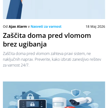
Od
Ajax Alarm
v
Nasveti za varnost
18 Maj 2026
Zaščita doma pred vlomom
brez ugibanja
Zaščita doma pred vlomom zahteva pravi sistem, ne
naključnih naprav. Preverite, kako izbrati zanesljivo rešitev
za varnost 24/7.