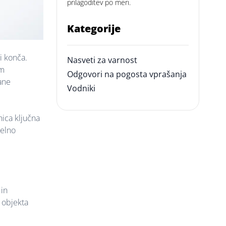
prilagoditev po meri.
Kategorije
i konča.
Nasveti za varnost
im
Odgovori na pogosta vprašanja
ane
Vodniki
nica ključna
delno
 in
 objekta