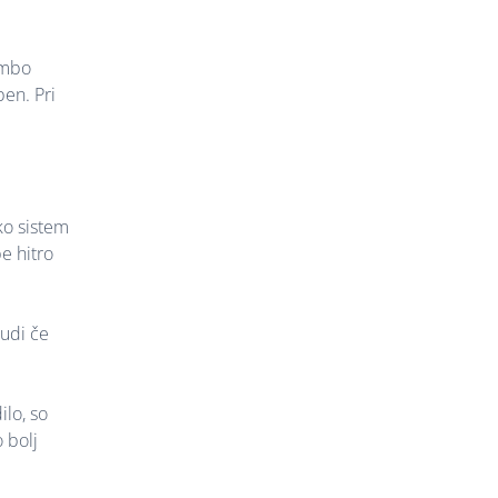
embo
en. Pri
ko sistem
e hitro
udi če
ilo, so
 bolj