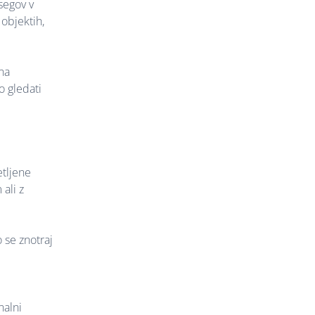
segov v
objektih,
na
o gledati
etljene
ali z
 se znotraj
nalni