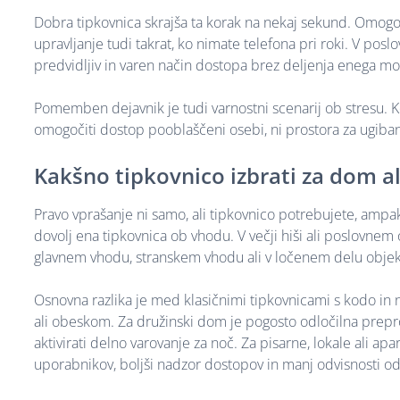
Dobra tipkovnica skrajša ta korak na nekaj sekund. Omogoč
upravljanje tudi takrat, ko nimate telefona pri roki. V pos
predvidljiv in varen način dostopa brez deljenja enega m
Pomemben dejavnik je tudi varnostni scenarij ob stresu. Ko s
omogočiti dostop pooblaščeni osebi, ni prostora za ugiba
Kakšno tipkovnico izbrati za dom al
Pravo vprašanje ni samo, ali tipkovnico potrebujete, ampak
dovolj ena tipkovnica ob vhodu. V večji hiši ali poslovnem 
glavnem vhodu, stranskem vhodu ali v ločenem delu objek
Osnovna razlika je med klasičnimi tipkovnicami s kodo in n
ali obeskom. Za družinski dom je pogosto odločilna preprosto
aktivirati delno varovanje za noč. Za pisarne, lokale ali 
uporabnikov, boljši nadzor dostopov in manj odvisnosti o