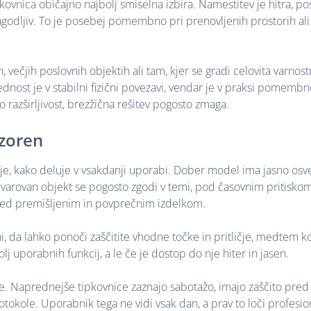
kovnica običajno najbolj smiselna izbira. Namestitev je hitra, po
agodljiv. To je posebej pomembno pri prenovljenih prostorih ali 
ečjih poslovnih objektih ali tam, kjer se gradi celovita varnost
dnost je v stabilni fizični povezavi, vendar je v praksi pomembn
o razširljivost, brezžična rešitev pogosto zmaga.
ozoren
 je, kako deluje v vsakdanji uporabi. Dober model ima jasno osv
v varovan objekt se pogosto zgodi v temi, pod časovnim pritiskom 
 med premišljenim in povprečnim izdelkom.
da lahko ponoči zaščitite vhodne točke in pritličje, medtem ko
j uporabnih funkcij, a le če je dostop do nje hiter in jasen.
. Naprednejše tipkovnice zaznajo sabotažo, imajo zaščito pred
tokole. Uporabnik tega ne vidi vsak dan, a prav to loči profesio