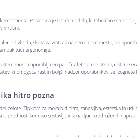
komponenta. Posledica je izbira modela, ki tehnično sicer deluje
ni rutini.
aleč od vhoda, skrita za vrati ali na nerodnem mestu, bo upora
, ampak tudi ergonomije.
tem morda uporablja en par, čez leto pa še otroci, čistilni servi
šitev, ki omogoča rast in boljši nadzor uporabnikov, se izognete
lika hitro pozna
elote. Tipkovnica mora biti hitra, zanesljiva, estetska in uskl
no prednost, ker niso sestavljeni iz naključno združenih naprav