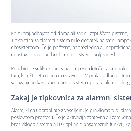
Ko zjutraj odhajate od doma ali zadnji zapuščate pisarno, j
Tipkovnica za alarmni sistem ni le dodatek na steni, am
ekosistemom. Če je počasna, nepregledna ali nepraktična, 
enostaven za uporabo, hiter in bistveno bolj zanesljiv.
Pri izbiri se veliko kupcev najprej osredotoči na centralno 
tam, kjer štejeta rutina in odzivnost. V praksi odloča o tem
varovanje in kako varno bodo sistem uporabljali tudi drugi 
Zakaj je tipkovnica za alarmni si
Alarm, ki ga uporabljate z veseljem, je praviloma tudi alarm
poslovnem prostoru. Če je aktivacija zahtevna ali zamudna
brez vklopa sistema ali izklapljanje posameznih funkcij, k