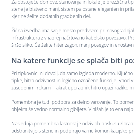
Za obstoječe domove, stanovanja in lokale je brezžična tip
stene je bistveno manj, sistem pa ostane eleganten in pril
kjer ne želite dodatnih gradbenih del.
Žična izvedba ima svoje mesto predvsem pri novogradnjah, v
infrastruktura z vnaprej načrtovano kabelsko povezavo. Pre
širšo sliko. Če želite hiter zagon, manj posegov in enostavn
Na katere funkcije se splača biti p
Pri tipkovnici ni dovolj, da samo izgleda moderno. Ključno
tipke, hitro odzivnost in logično označene funkcije. Vhod 
zasedenimi rokami. Takrat uporabnik hitro opazi razliko
Pomembna je tudi podpora za delno varovanje. To pomeni, 
objekta še vedno normalno gibljete. V hišah je to ena najbol
Naslednja pomembna lastnost je odziv ob poskusu zlorabe
odstranitvijo s stene in podpirajo varne komunikacijske pro