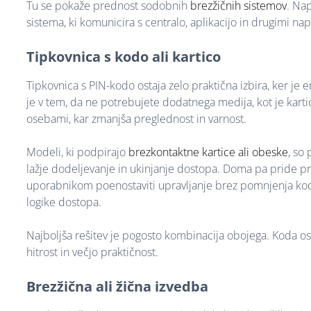
Tu se pokaže prednost sodobnih
brezžičnih sistemov
. Na
sistema, ki komunicira s centralo, aplikacijo in drugimi n
Tipkovnica s kodo ali kartico
Tipkovnica s PIN-kodo ostaja zelo praktična izbira, ker j
je v tem, da ne potrebujete dodatnega medija, kot je karti
osebami, kar zmanjša preglednost in varnost.
Modeli, ki podpirajo
brezkontaktne kartice ali obeske
, so
lažje dodeljevanje in ukinjanje dostopa. Doma pa pride pr
uporabnikom poenostaviti upravljanje brez pomnjenja kod.
logike dostopa.
Najboljša rešitev je pogosto kombinacija obojega. Koda os
hitrost in večjo praktičnost.
Brezžična ali žična izvedba