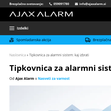
Brezplačno svetovanje:
059091780
info@ajaxalarm.si
Izdelki
Spomladanska akcija
Brezplačna
Naslovnica
»
Tipkovnica za alarmni sistem: kaj izbrati
Tipkovnica za alarmni sist
Od
Ajax Alarm
v
Nasveti za varnost