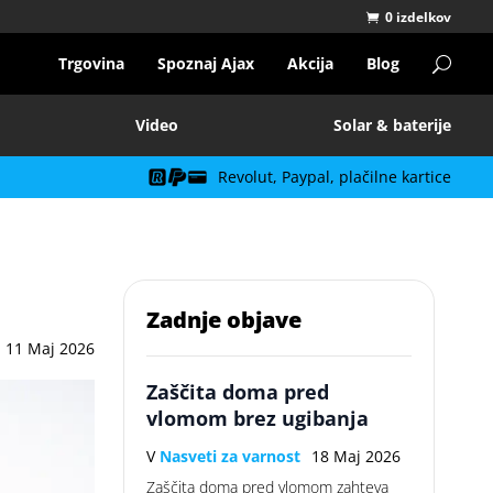
0 izdelkov
Trgovina
Spoznaj Ajax
Akcija
Blog
Video
Solar & baterije
Revolut, Paypal, plačilne kartice
Zadnje objave
11 Maj 2026
Zaščita doma pred
vlomom brez ugibanja
V
Nasveti za varnost
18 Maj 2026
Zaščita doma pred vlomom zahteva