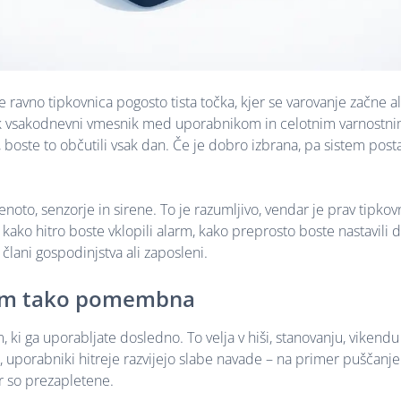
e ravno tipkovnica pogosto tista točka, kjer se varovanje začne al
pak vsakodnevni vmesnik med uporabnikom in celotnim varnostn
boste to občutili vsak dan. Če je dobro izbrana, pa sistem post
enoto, senzorje in sirene. To je razumljivo, vendar je prav tipkov
, kako hitro boste vklopili alarm, kako preprosto boste nastavili 
člani gospodinjstva ali zaposleni.
stem tako pomembna
, ki ga uporabljate dosledno. To velja v hiši, stanovanju, vikendu
, uporabniki hitreje razvijejo slabe navade – na primer puščanje
er so prezapletene.