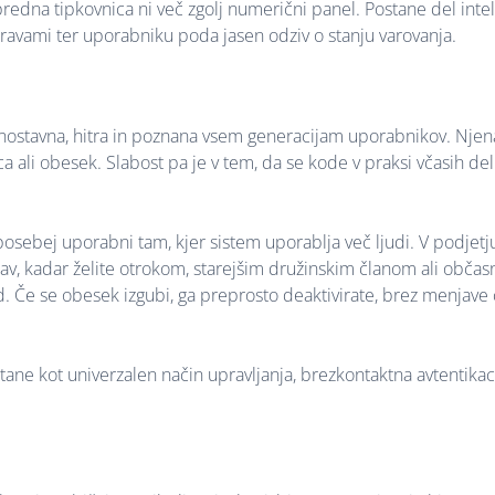
predna tipkovnica ni več zgolj numerični panel. Postane del inte
apravami ter uporabniku poda jasen odziv o stanju varovanja.
e enostavna, hitra in poznana vsem generacijam uporabnikov. Nje
ca ali obesek. Slabost pa je v tem, da se kode v praksi včasih de
 posebej uporabni tam, kjer sistem uporablja več ljudi. V podjet
av, kadar želite otrokom, starejšim družinskim članom ali obča
 Če se obesek izgubi, ga preprosto deaktivirate, brez menjave
tane kot univerzalen način upravljanja, brezkontaktna avtentika