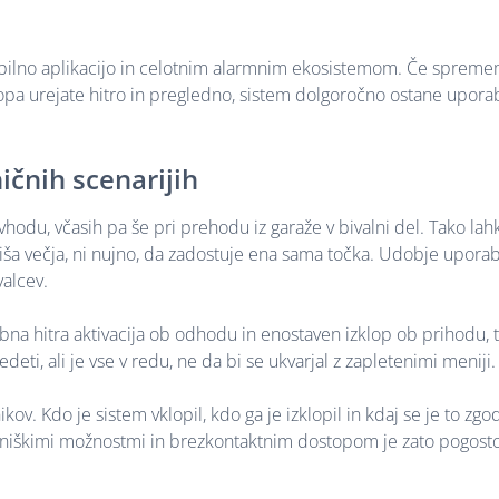
 mobilno aplikacijo in celotnim alarmnim ekosistemom. Če sprem
opa urejate hitro in pregledno, sistem dolgoročno ostane uporab
ičnih scenarijih
vhodu, včasih pa še pri prehodu iz garaže v bivalni del. Tako lah
 hiša večja, ni nujno, da zadostuje ena sama točka. Udobje uporab
valcev.
a hitra aktivacija ob odhodu in enostaven izklop ob prihodu, t
deti, ali je vse v redu, ne da bi se ukvarjal z zapletenimi meniji.
ov. Kdo je sistem vklopil, kdo ga je izklopil in kdaj se je to zgod
abniškimi možnostmi in brezkontaktnim dostopom je zato pogosto