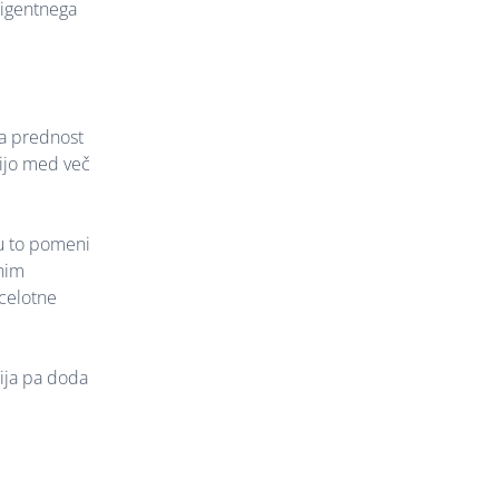
ligentnega
na prednost
lijo med več
ju to pomeni
snim
 celotne
cija pa doda