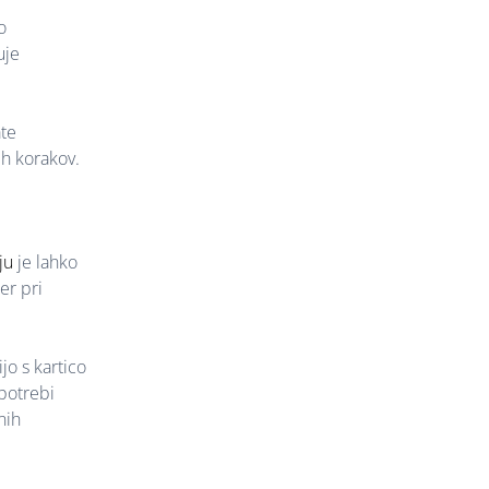
o
uje
ate
ih korakov.
ju
je lahko
er pri
jo s kartico
 potrebi
nih