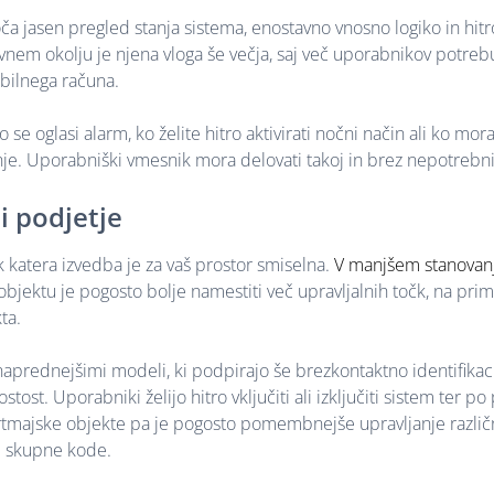
a jasen pregled stanja sistema, enostavno vnosno logiko in hitr
lovnem okolju je njena vloga še večja, saj več uporabnikov potreb
obilnega računa.
e oglasi alarm, ko želite hitro aktivirati nočni način ali ko mor
nje. Uporabniški vmesnik mora delovati takoj in brez nepotrebn
i podjetje
 katera izvedba je za vaš prostor smiselna.
V manjšem stanovan
objektu je pogosto bolje namestiti več upravljalnih točk, na prim
ta.
aprednejšimi modeli, ki podpirajo še brezkontaktno identifikaci
st. Uporabniki želijo hitro vključiti ali izključiti sistem ter po
apartmajske objekte pa je pogosto pomembnejše upravljanje različ
d skupne kode.