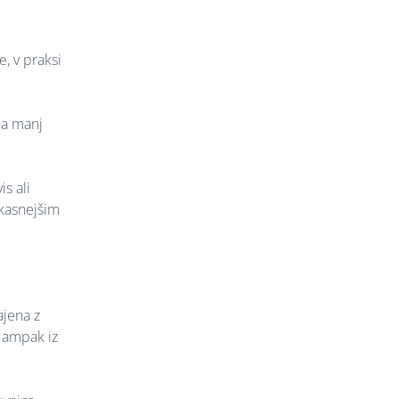
, v praksi
ba manj
s ali
 kasnejšim
ajena z
, ampak iz