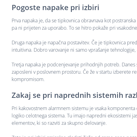
Pogoste napake pri izbiri
Prva napaka je, da se tipkovnica obravnava kot postranska 
pa ni prijeten za uporabo. To se hitro pokaže pri vsakodnev
Druga napaka je napačna postavitev. Če je tipkovnica pred
intuitivna. Dobro varovanje ni samo vprašanje tehnologije
Tretja napaka je podcenjevanje prihodnjih potreb. Danes sis
zaposleni v poslovnem prostoru. Če že v startu izberete re
kompromisom.
Zakaj se pri naprednih sistemih raz
Pri kakovostnem alarmnem sistemu je vsaka komponenta del c
logiko celotnega sistema. Tu imajo napredni ekosistemi jas
elementov, ki so razviti za skupno delovanje.