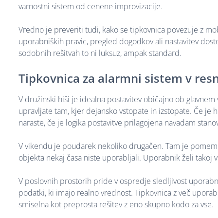
varnostni sistem od cenene improvizacije.
Vredno je preveriti tudi, kako se tipkovnica povezuje z
uporabniških pravic, pregled dogodkov ali nastavitev dost
sodobnih rešitvah to ni luksuz, ampak standard.
Tipkovnica za alarmni sistem v resn
V družinski hiši je idealna postavitev običajno ob glavnem 
upravljate tam, kjer dejansko vstopate in izstopate. Če je
naraste, če je logika postavitve prilagojena navadam stano
V vikendu je poudarek nekoliko drugačen. Tam je pomembn
objekta nekaj časa niste uporabljali. Uporabnik želi takoj ve
V poslovnih prostorih pride v ospredje sledljivost uporabnik
podatki, ki imajo realno vrednost. Tipkovnica z več upor
smiselna kot preprosta rešitev z eno skupno kodo za vse.